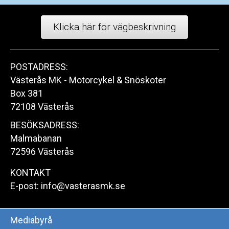
Klicka här för vägbeskrivning
POSTADRESS:
Västerås MK - Motorcykel & Snöskoter
Box 381
72108 Västerås
BESÖKSADRESS:
Malmabanan
72596 Västerås
KONTAKT
E-post:
info@vasterasmk.se
Mediabyrå